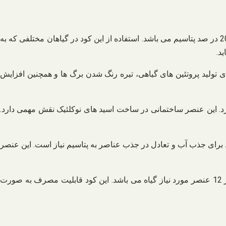
کود نانو خضرا دارای فرمولاسیون ویژه و منحصر به فردی می باشد. این کود به صورت خالص دارای 20 در صد فسفر، 20 در صد نیتروژن و 20 در صد پتاسیم می باشد. استفاده از این کود در گیاهان مختلفی که به
د.
ای تولید پروتئین های گیاهی، تیره رنگ شدن برگ ها و همچنین افزایش
ارد. این عنصر ساختمانی در ساخت اسید های نوکلئیک نقش مهمی دارد.
د. برای جذب آب و تعادل در جذب عناصر به پتاسیم نیاز است. این عنصر
حفظ و ایجاد تعادل از لحاظ کود دهی و تغذیه در گیاهان به برنامه ریزی و اطلاعات دقیق نیاز مند می باشد. کود کامل خضرا دارای ترکیبی از 12 عنصر مورد نیاز گیاه می باشد. این کود قابلیت مصرف به صورت