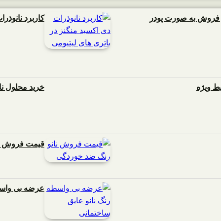
و فروش به صورت پودر
کاربرد نانوذرا
یط ویژه
خرید محلول ن
قیمت فروش نا
عرضه بی واسط