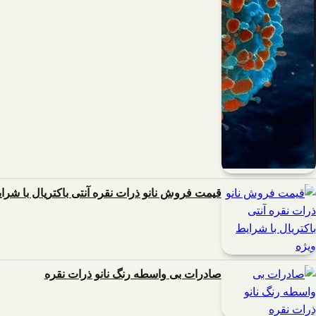
قیمت فروش نانو ذرات نقره آنتی باکتریال با شرا
صادرات بی واسطه رنگ نانو ذرات نقره