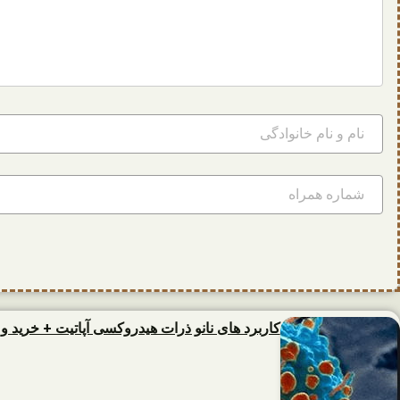
کاربرد های نانو ذرات هیدروکسی آپاتیت + خرید 