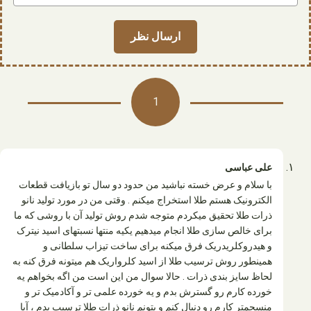
1
علی عباسی
با سلام و عرض خسته نباشید من حدود دو سال تو بازیافت قطعات
الکترونیک هستم طلا استخراج میکنم . وقتی من در مورد تولید نانو
ذرات طلا تحقیق میکردم متوجه شدم روش تولید آن با روشی که ما
برای خالص سازی طلا انجام میدهیم یکیه منتها نسبتهای اسید نیترک
و هیدروکلریدریک فرق میکنه برای ساخت تیزاب سلطانی و
همینطور روش ترسیب طلا از اسید کلرواریک هم میتونه فرق کنه به
لحاظ سایز بندی ذرات . حالا سوال من این است من اگه بخواهم یه
خورده کارم رو گسترش بدم و یه خورده علمی تر و آکادمیک تر و
منسجمتر کارم رو دنبال کنم و بتونم نانو ذرات طلا ترسیب بدم ، آیا