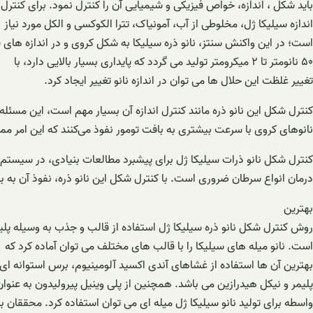
باید شکل ، اندازه، خواص فیزیکی و شیمیایی آن را کنترل نمود. برای کنترل
اندازه سیلیکا ژل، مخلوطی از آب، آمونیاک، تترا الکوکسی و الکل مورد نیاز
است؛ در این واکنش سنتز، نانو ذره سیلیکا به شکل کروی و در اندازه های
۵۰ نانومتر تا ۲ میکرومتر تولید می گردد که پایداری بسیار بالایی دارد، با
تغییر غلظت این حلال ها می توان در اندازه نانو تغییر ایجاد کرد.
کنترل شکل این نانو ذره مانند کنترل اندازه آن بسیار مهم است، این مسئله
نانوهای کروی با سرعت بیشتری به بافت تومور نفوذ می‌کنند که این امر م
کنترل شکل نانو ذرات سیلیکا ژل برای پیشبرد مطالعات بنیادی، در سیست
درمان انواع سرطان ضروری است. با کنترل شکل این نانو ذره، نفوذ آن به 
بهترین
روش کنترل شکل نانو ذره سیلیکا ژل استفاده از قالب و جذب به وسیله پلی
است. نانو میله های سیلیکا را با قالب های مختلف می توان آماده کرد که
بهترین آن ها استفاده از غشاهای آندی اکسید آلومینیوم، برس استوانه ای
پلیمر و نیکل هیدرازین می باشد. همچنین از پلی وینیل پیرولیدون به عنوان
واسطه برای تولید نانو سیلیکا ژل میله ای می توان استفاده کرد. محققان بر