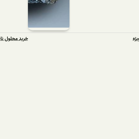
یژه
خرید محلول نا