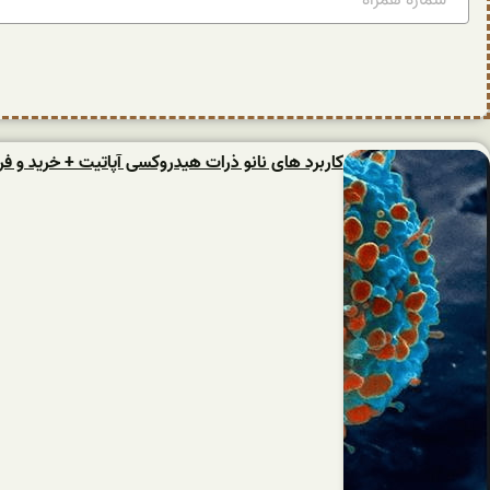
کاربرد های نانو ذرات هیدروکسی آپاتیت + خرید و 